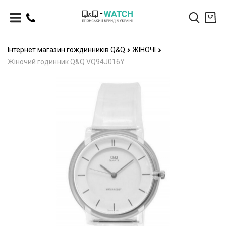
Інтернет магазин гождинників Q&Q
ЖІНОЧІ
Жіночий годинник Q&Q VQ94J016Y