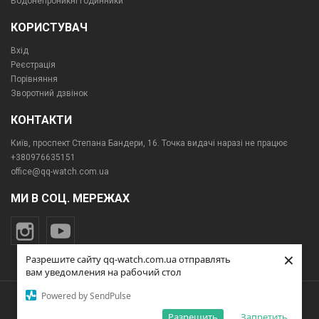
Водонепроникні годинники
КОРИСТУВАЧ
Вхід
Реєстрація
Порівняння
Зворотний дзвінок
КОНТАКТИ
Київ, проспект Степана Бандери, 16. Точка видачі наразі не працює
+380976635151
office@qq-watch.com.ua
МИ В СОЦ. МЕРЕЖАХ
×
×
Разрешите сайту qq-watch.com.ua отправлять
Разрешите сайту qq-watch.com.ua отправлять
вам уведомления на рабочий стол
вам уведомления на рабочий стол
Powered by SendPulse
Powered by SendPulse
© Інтернет-магазин qq-watch.com.ua. Всі права захищені.
Создание интернет-магазина
"Сайт Имидж"
Разрешить
Разрешить
Запретить
Запретить