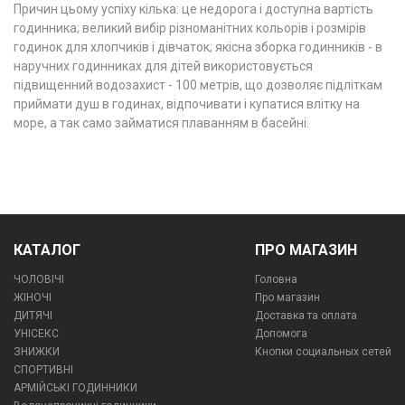
Причин цьому успіху кілька: це недорога і доступна вартість
годинника; великий вибір різноманітних кольорів і розмірів
годинок для хлопчиків і дівчаток; якісна зборка годинників - в
наручних годинниках для дітей використовується
підвищенний водозахист - 100 метрів, що дозволяє підліткам
приймати душ в годинах, відпочивати і купатися влітку на
море, а так само займатися плаванням в басейні.
КАТАЛОГ
ПРО МАГАЗИН
ЧОЛОВІЧІ
Головна
ЖІНОЧІ
Про магазин
ДИТЯЧІ
Доставка та оплата
УНІСЕКС
Допомога
ЗНИЖКИ
Кнопки социальных сетей
СПОРТИВНІ
АРМІЙСЬКІ ГОДИННИКИ