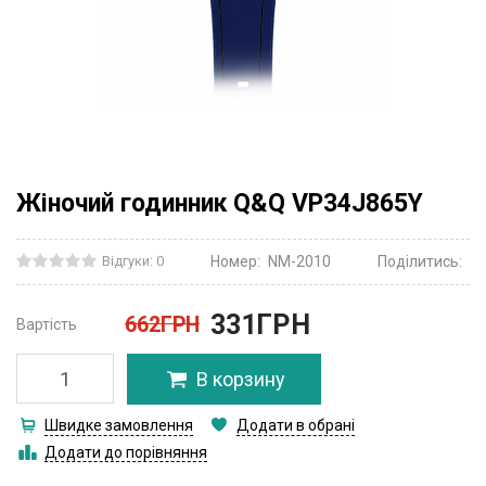
Жіночий годинник Q&Q VP34J865Y
Відгуки: 0
Номер:
NM-2010
Поділитись:
331
ГРН
662
ГРН
Вартість
В корзину
Швидке замовлення
Додати в обрані
Додати до порівняння