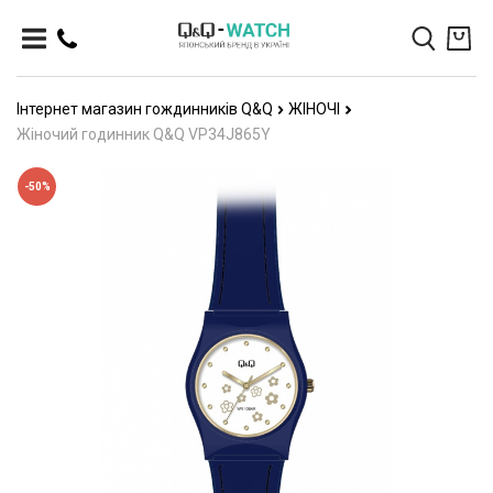
Інтернет магазин гождинників Q&Q
ЖІНОЧІ
Жіночий годинник Q&Q VP34J865Y
-50%