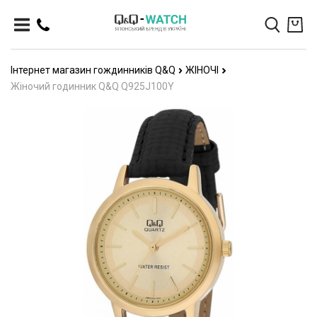
Інтернет магазин гождинників Q&Q
ЖІНОЧІ
Жіночий годинник Q&Q Q925J100Y