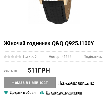
Жіночий годинник Q&Q Q925J100Y
Відгуки: 0
Номер:
41652
Поділитись:
511
ГРН
Вартість
Немає в наявност
Повідомити про появу
Додати в обрані
Додати до порівняння