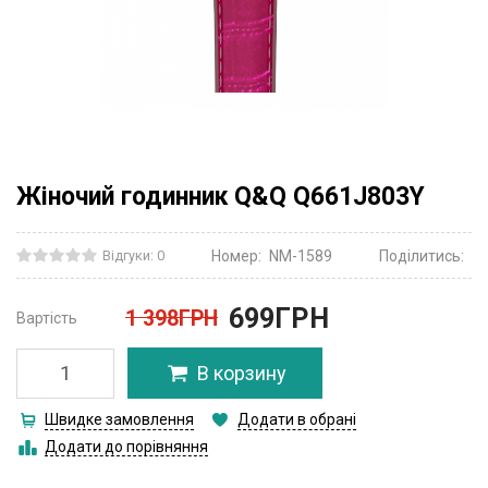
Жіночий годинник Q&Q Q661J803Y
Відгуки: 0
Номер:
NM-1589
Поділитись:
699
ГРН
1 398
ГРН
Вартість
В корзину
Швидке замовлення
Додати в обрані
Додати до порівняння