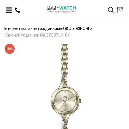
Інтернет магазин гождинників Q&Q
ЖІНОЧІ
Жіночий годинник Q&Q F637J010Y
-50%