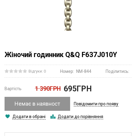
Жіночий годинник Q&Q F637J010Y
Відгуки: 0
Номер:
NM-844
Поділитись:
695
ГРН
1 390
ГРН
Вартість
Немає в наявност
Повідомити про появу
Додати в обрані
Додати до порівняння