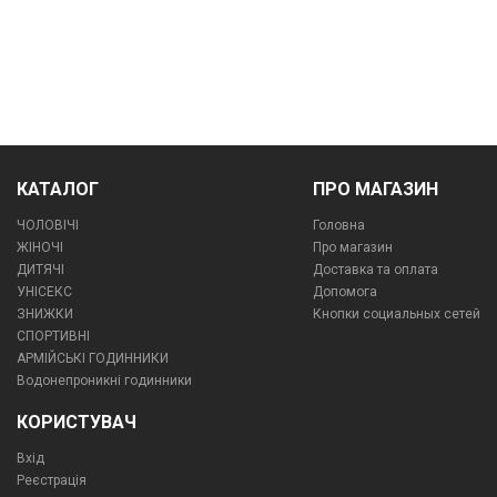
КАТАЛОГ
ПРО МАГАЗИН
ЧОЛОВІЧІ
Головна
ЖІНОЧІ
Про магазин
ДИТЯЧІ
Доставка та оплата
УНІСЕКС
Допомога
ЗНИЖКИ
Кнопки социальных сетей
СПОРТИВНІ
АРМІЙСЬКІ ГОДИННИКИ
Водонепроникні годинники
КОРИСТУВАЧ
Вхід
Реєстрація