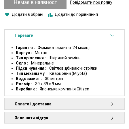
Немає в наявност
Повідомити про появу
Додати в обрані
Додати до порівняння
Переваги
Гарантія
Фірмова гарантія: 24 місяці
Корпус
Метал
Тип кріплення
Шкіряний ремінь
Скло
Мінеральне
Підсвічування
Світловідбиваючі стрілки
Тип механізму
Кварцовий (Miyota)
Водозахист
30 метрів
Розмір
39 x 39 x 9 мм
Виробник
Японська компанія Citizen
Оплата і доставка
Залишити відгук