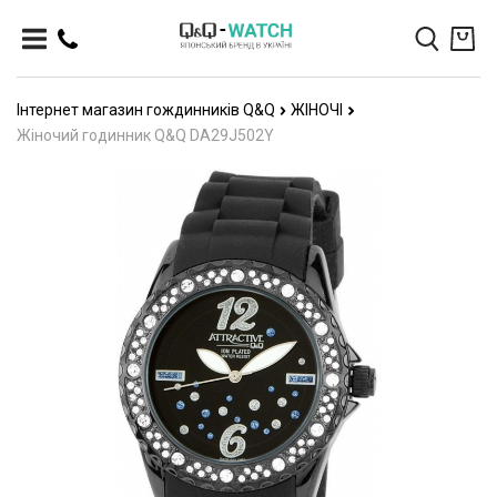
Інтернет магазин гождинників Q&Q
ЖІНОЧІ
Жіночий годинник Q&Q DA29J502Y