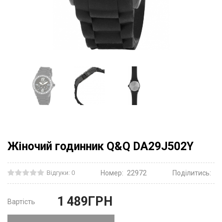
Жіночий годинник Q&Q DA29J502Y
Відгуки: 0
Номер:
22972
Поділитись:
1 489
ГРН
Вартість