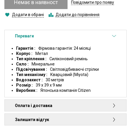
Немає в наявност
Повідомити про появу
Додати в обрані
Додати до порівняння
Переваги
Гарантія
Фірмова гарантія: 24 місяці
Корпус
Метал
Тип кріплення
Силіконовий ремінь
Скло
Мінеральне
Підсвічування
Світловідбиваючі стрілки
Тип механізму
Кварцовий (Miyota)
Водозахист
30 метрів
Розмір
39 x 39 x 9 мм
Виробник
Японська компанія Citizen
Оплата і доставка
Залишити відгук