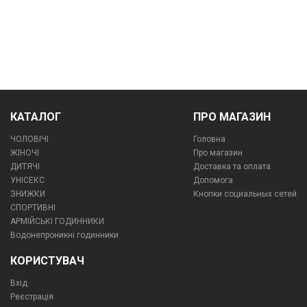
КАТАЛОГ
ПРО МАГАЗИН
ЧОЛОВІЧІ
Головна
ЖІНОЧІ
Про магазин
ДИТЯЧІ
Доставка та оплата
УНІСЕКС
Допомога
ЗНИЖКИ
Кнопки социальных сетей
СПОРТИВНІ
АРМІЙСЬКІ ГОДИННИКИ
Водонепроникні годинники
КОРИСТУВАЧ
Вхід
Реєстрація