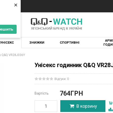
×
×
решить
решить
АРМІ
УНІСЕКС
ЗНИЖКИ
СПОРТИВНІ
ГОДИ
ик Q&Q VR28J036Y
Унісекс годинник Q&Q VR28
Відгуки: 0
764
ГРН
Вартість
В корзину