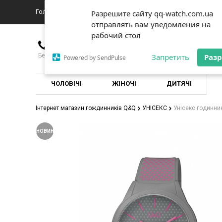
Головна
Про магазин
Доставка
Новини
Контакты
Разрешите сайту qq-watch.com.ua
Разрешите сайту qq-watch.com.ua
отправлять вам уведомления на
отправлять вам уведомления на
рабочий стол
рабочий стол
+380976635151
Безкоштовно для всіх операторів по Україні
Запретить
Запретить
Раз
Раз
Powered by SendPulse
Powered by SendPulse
ЧОЛОВІЧІ
ЖІНОЧІ
ДИТЯЧІ
Інтернет магазин гождинників Q&Q
УНІСЕКС
Унісекс годинн
НОВИНКА