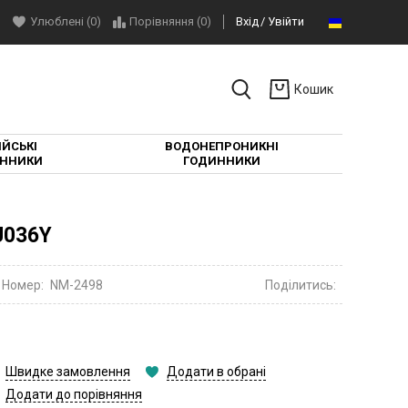
Улюблені (0)
Порівняння (
0
)
Вхід
Увійти
Кошик
ЙСЬКІ
ВОДОНЕПРОНИКНІ
ННИКИ
ГОДИННИКИ
J036Y
Номер:
NM-2498
Поділитись:
Швидке замовлення
Додати в обрані
Додати до порівняння