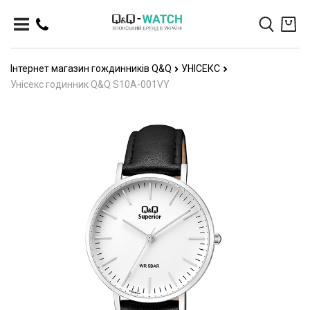
Інтернет магазин гождинників Q&Q
УНІСЕКС
Унісекс годинник Q&Q S10A-001VY