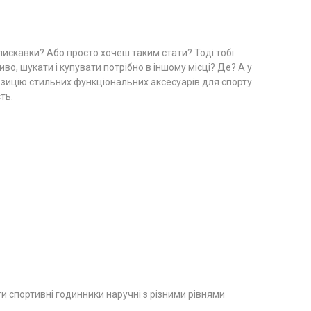
лискавки? Або просто хочеш таким стати? Тоді тобі
о, шукати і купувати потрібно в іншому місці? Де? А у
озицію стильних функціональних аксесуарів для спорту
ть.
ти спортивні годинники наручні з різними рівнями
.