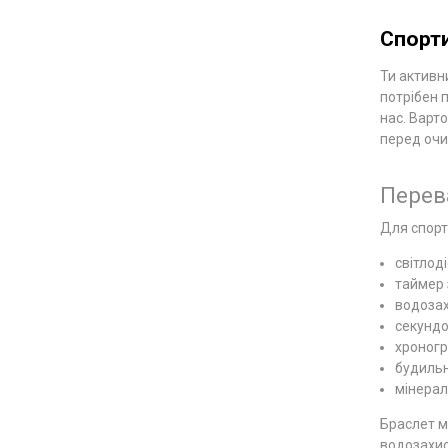
Спорти
Ти активн
потрібен 
нас. Варт
перед очим
Перев
Для спорт
світлод
таймер 
водозах
секундо
хроногр
будильн
мінераль
Браслет мо
водозахист