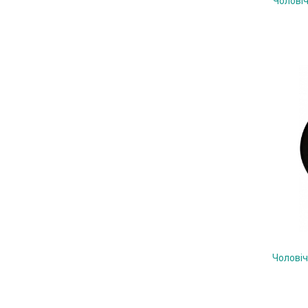
Чолові
Чолові