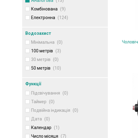
Аналогова
(13)
Комбінована
(9)
Електронна
(124)
Водозахист
Чолові
Мінімальна
(0)
100 метрів
(3)
30 метрів
(0)
50 метрів
(10)
Функції
Підсвічування
(0)
Таймер
(0)
Подвійна індикація
(0)
Дата
(0)
Календар
(1)
Число місяця
(7)