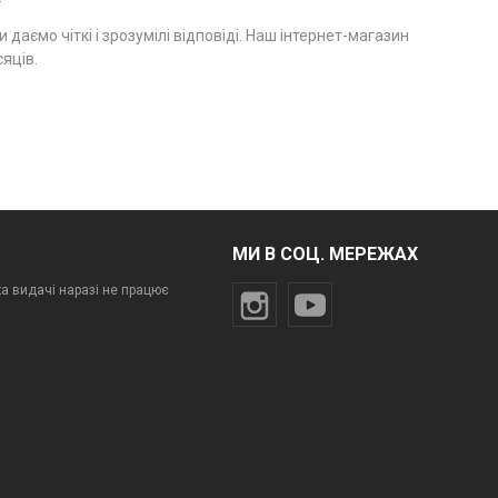
даємо чіткі і зрозумілі відповіді. Наш інтернет-магазин
яців.
МИ В СОЦ. МЕРЕЖАХ
ка видачі наразі не працює