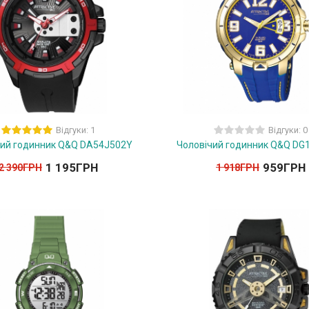
Відгуки: 1
Відгуки: 0
чий годинник Q&Q DA54J502Y
Чоловічий годинник Q&Q DG
1 195
ГРН
959
ГРН
2 390
ГРН
1 918
ГРН