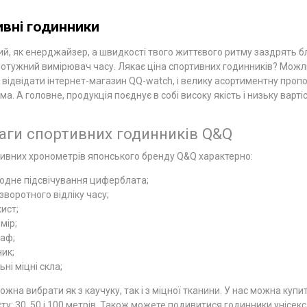
вні годинники
ий, як енерджайзер, а швидкості твого життєвого ритму заздрять б
потужний вимірювач часу. Лякає ціна спортивних годинників? Можлив
о відвідати інтернет-магазин QQ-watch, і велику асортиментну проп
а. А головне, продукція поєднує в собі високу якість і низьку вартіс
аги спортивних годинників Q&Q
ивних хронометрів японського бренду Q&Q характерно:
іодне підсвічування циферблата;
зворотного відліку часу;
ист;
мір;
аф;
ик;
ні міцні скла;
жна вибрати як з каучуку, так і з міцної тканини. У нас можна купи
у: 30, 50 і 100 метрів. Також можете подивитися годинники унісекс