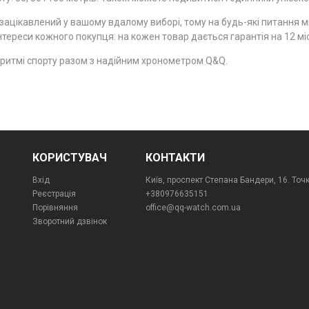
ацікавлений у вашому вдалому виборі, тому на будь-які питання ми 
нтереси кожного покупця: на кожен товар дається гарантія на 12 міс
 ритмі спорту разом з надійним хронометром Q&Q.
КОРИСТУВАЧ
КОНТАКТИ
Вхід
Київ, проспект Степана Бандери, 16. Точ
Реєстрація
+380976635151
Порівняння
office@qq-watch.com.ua
Зворотний дзвінок