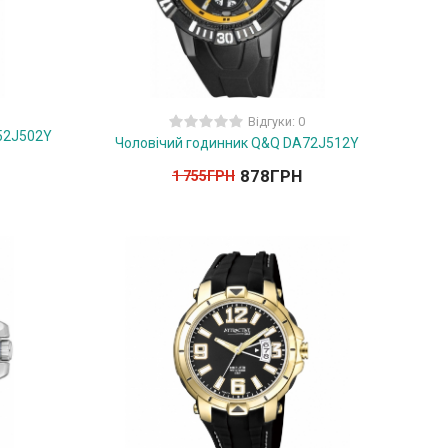
Відгуки: 0
52J502Y
Чоловічий годинник Q&Q DA72J512Y
878
ГРН
1 755
ГРН