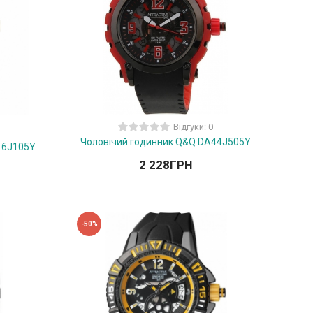
Відгуки: 0
Чоловічий годинник Q&Q DA44J505Y
16J105Y
2 228
ГРН
-50%