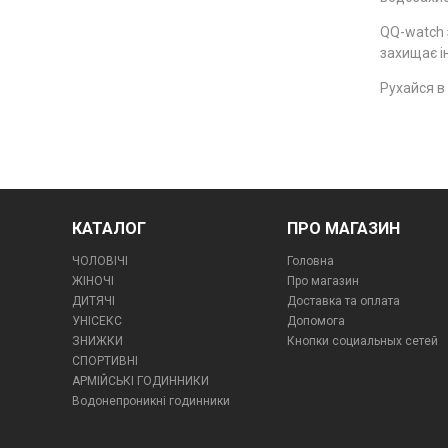
QQ-watch з
захищає і
Рухайся в
КАТАЛОГ
ПРО МАГАЗИН
ЧОЛОВІЧІ
Головна
ЖІНОЧІ
Про магазин
ДИТЯЧІ
Доставка та оплата
УНІСЕКС
Допомога
ЗНИЖКИ
Кнопки социальных сетей
СПОРТИВНІ
АРМІЙСЬКІ ГОДИННИКИ
Водонепроникні годинники