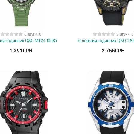
Відгуки: 0
Відгуки: 0
чий годинник Q&Q M124J008Y
Чоловічий годинник Q&Q DA
1 391
ГРН
2 755
ГРН