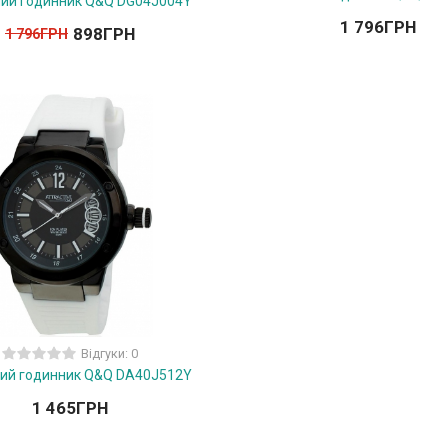
чий годинник Q&Q DG04J004Y
1 796
ГРН
898
ГРН
1 796
ГРН
Відгуки: 0
чий годинник Q&Q DA40J512Y
1 465
ГРН