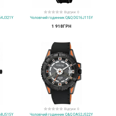
Відгуки: 0
54J321Y
Чоловічий годинник Q&Q DG16J115Y
1 918
ГРН
Відгуки: 0
68J515Y
Чоловічий годинник Q&Q DA52J522Y