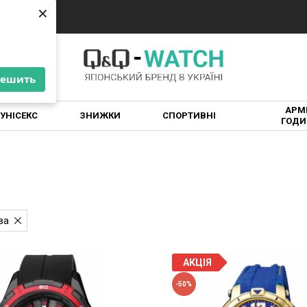
×
×
решить
решить
АРМІ
УНІСЕКС
ЗНИЖКИ
СПОРТИВНІ
ГОДИ
ва
АКЦІЯ
-50%