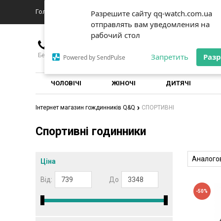
Головна
Про магазин
Доставка
Новини
Контакты
Разрешите сайту qq-watch.com.ua
Разрешите сайту qq-watch.com.ua
отправлять вам уведомления на
отправлять вам уведомления на
рабочий стол
рабочий стол
+380976635151
Безкоштовно для всіх операторів по Україні
Запретить
Запретить
Раз
Раз
Powered by SendPulse
Powered by SendPulse
ЧОЛОВІЧІ
ЖІНОЧІ
ДИТЯЧІ
Інтернет магазин гождинників Q&Q
СПОРТИВНІ
Спортивні годинники
Аналого
Ціна
Від:
До
-50%