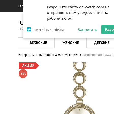
Главная
О магазине
Доставка и оплата
Новости
К
Разрешите сайту qq-watch.com.ua
Разрешите сайту qq-watch.com.ua
отправлять вам уведомления на
отправлять вам уведомления на
рабочий стол
рабочий стол
380976635151
Бесплатно для всех операторов по Украине
Запретить
Запретить
Раз
Раз
Powered by SendPulse
Powered by SendPulse
МУЖСКИЕ
ЖЕНСКИЕ
ДЕТСКИЕ
Интернет магазин часов Q&Q
ЖЕНСКИЕ
Женские часы Q&Q F
АКЦИЯ
-50%