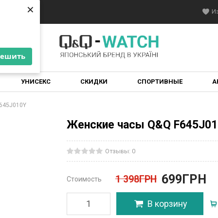
×
×
онтакты
И
решить
решить
УНИСЕКС
СКИДКИ
СПОРТИВНЫЕ
А
645J010Y
Женские часы Q&Q F645J01
Отзывы: 0
699
ГРН
1 398
ГРН
Стоимость
В корзину