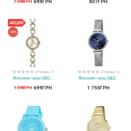
699
ГРН
837
ГРН
1 398
ГРН
АКЦИЯ
-50%
Отзывы: 0
Отзывы: 0
Женские часы Q&Q...
Женские часы Q&Q...
699
ГРН
1 755
ГРН
1 398
ГРН