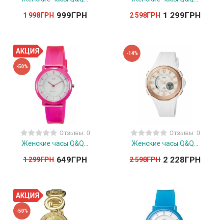
999
ГРН
1 299
ГРН
1 998
ГРН
2 598
ГРН
АКЦИЯ
-14%
-50%
Отзывы: 0
Отзывы: 0
Женские часы Q&Q...
Женские часы Q&Q...
649
ГРН
2 228
ГРН
1 299
ГРН
2 598
ГРН
АКЦИЯ
-50%