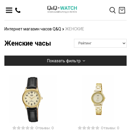
Интернет магазин часов Q&Q
ЖЕНСКИЕ
Женские часы
Показать фильтр
Отзывы: 0
Отзывы: 0