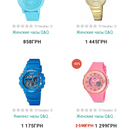
Отзывы: 0
Отзывы: 0
Женские часы Q&Q...
Женские часы Q&Q...
858
ГРН
1 445
ГРН
-50%
Отзывы: 0
Отзывы: 0
Унисекс часы Q&Q...
Женские часы Q&Q...
1 175
ГРН
1 299
ГРН
2 598
ГРН