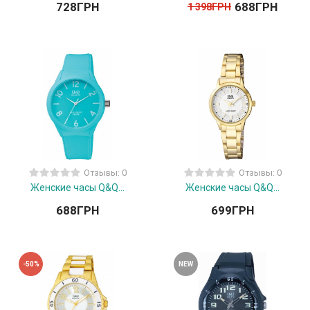
728
ГРН
688
ГРН
1 398
ГРН
Отзывы: 0
Отзывы: 0
Женские часы Q&Q...
Женские часы Q&Q...
688
ГРН
699
ГРН
-50%
NEW