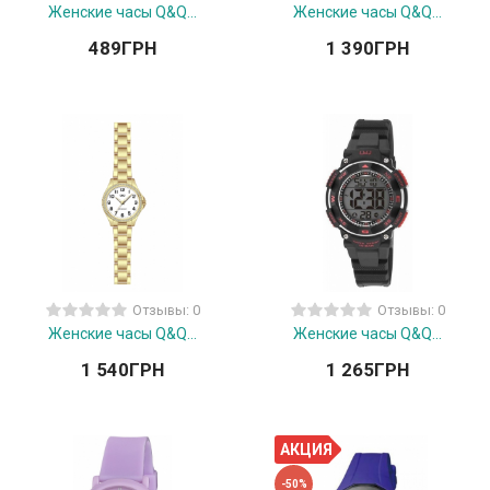
Женские часы Q&Q...
Женские часы Q&Q...
489
ГРН
1 390
ГРН
Отзывы: 0
Отзывы: 0
Женские часы Q&Q...
Женские часы Q&Q...
1 540
ГРН
1 265
ГРН
АКЦИЯ
-50%