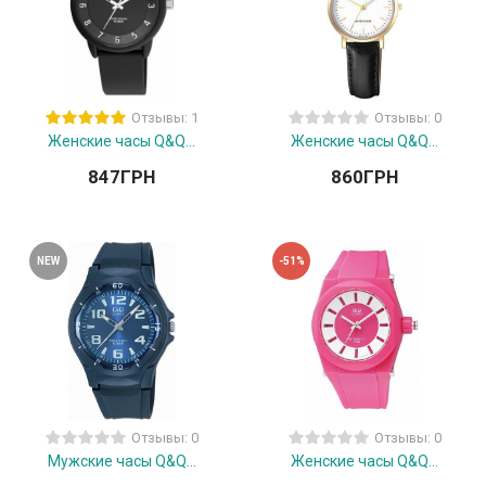
Отзывы: 1
Отзывы: 0
Женские часы Q&Q...
Женские часы Q&Q...
847
ГРН
860
ГРН
NEW
-51%
Отзывы: 0
Отзывы: 0
Мужские часы Q&Q...
Женские часы Q&Q...