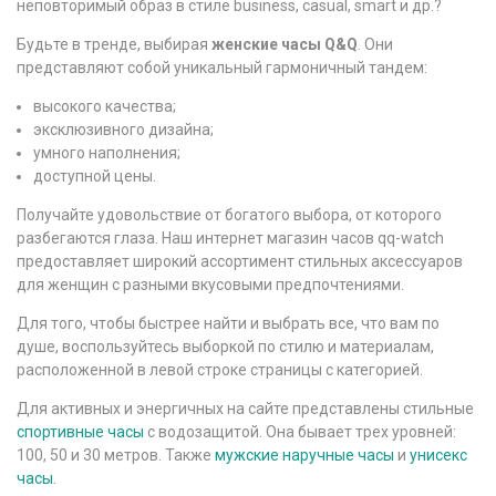
неповторимый образ в стиле business, casual, smart и др.?
Будьте в тренде, выбирая
женские часы Q&Q
. Они
представляют собой уникальный гармоничный тандем:
высокого качества;
эксклюзивного дизайна;
умного наполнения;
доступной цены.
Получайте удовольствие от богатого выбора, от которого
разбегаются глаза. Наш интернет магазин часов qq-watch
предоставляет широкий ассортимент стильных аксессуаров
для женщин с разными вкусовыми предпочтениями.
Для того, чтобы быстрее найти и выбрать все, что вам по
душе, воспользуйтесь выборкой по стилю и материалам,
расположенной в левой строке страницы с категорией.
Для активных и энергичных на сайте представлены стильные
спортивные часы
с водозащитой. Она бывает трех уровней:
100, 50 и 30 метров. Также
мужские наручные часы
и
унисекс
часы
.