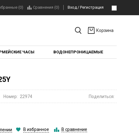
збранные (0)
Сравнения (
0
)
Вход
Регистрация
Корзина
РМЕЙСКИЕ ЧАСЫ
ВОДОНЕПРОНИЦАЕМЫЕ
25Y
Номер:
22974
Поделиться:
В избранное
В сравнение
влении