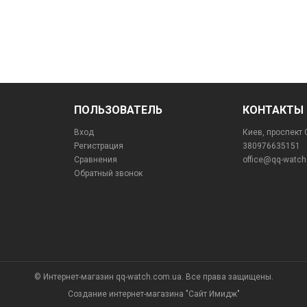
ПОЛЬЗОВАТЕЛЬ
КОНТАКТЫ
Вход
Киев, проспект 
Регистрация
380976635151
Сравнения
office@qq-watc
Обратный звонок
© Интернет-магазин qq-watch.com.ua. Все права защищены.
Создание интернет-магазина
"Сайт Имидж"