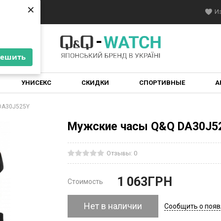
×
×
онтакты
И
решить
решить
УНИСЕКС
СКИДКИ
СПОРТИВНЫЕ
А
DA30J525Y
Мужские часы Q&Q DA30J5
Отзывы: 0
1 063
ГРН
Стоимость
Нет в наличии
Сообщить о поя