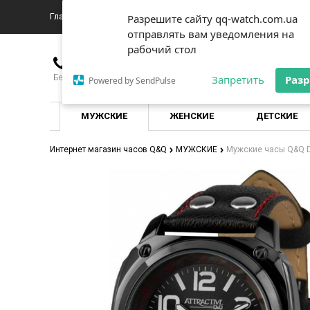
Главная
О магазине
Доставка и оплата
Новости
К
Разрешите сайту qq-watch.com.ua
Разрешите сайту qq-watch.com.ua
отправлять вам уведомления на
отправлять вам уведомления на
рабочий стол
рабочий стол
380976635151
Бесплатно для всех операторов по Украине
Запретить
Запретить
Раз
Раз
Powered by SendPulse
Powered by SendPulse
МУЖСКИЕ
ЖЕНСКИЕ
ДЕТСКИЕ
Интернет магазин часов Q&Q
МУЖСКИЕ
Мужские часы Q&Q 