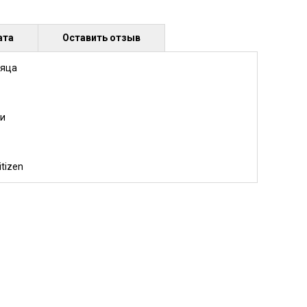
ата
Оставить отзыв
сяца
и
tizen