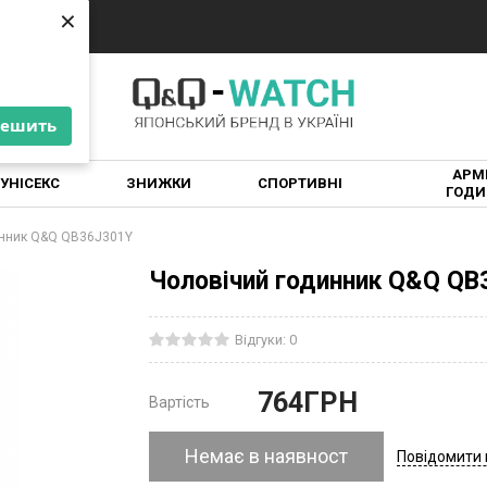
×
×
решить
решить
АРМІ
УНІСЕКС
ЗНИЖКИ
СПОРТИВНІ
ГОДИ
инник Q&Q QB36J301Y
Чоловічий годинник Q&Q QB
Відгуки: 0
764
ГРН
Вартість
Немає в наявност
Повідомити 