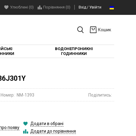
Улюблені (0)
Порівняння (
0
)
Вхід
Увійти
Кошик
ЙСЬКІ
ВОДОНЕПРОНИКНІ
ННИКИ
ГОДИННИКИ
36J301Y
Номер:
NM-1393
Поділитись:
Додати в обрані
про появу
Додати до порівняння