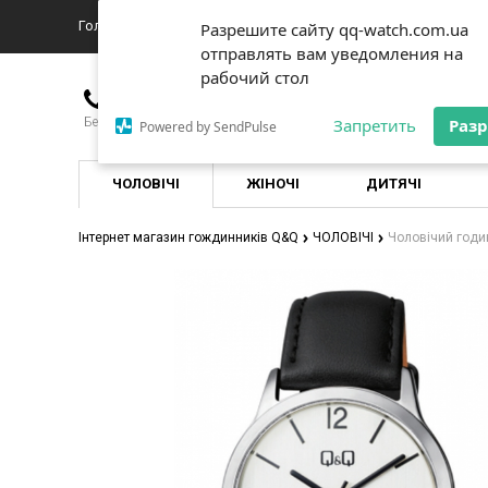
Головна
Про магазин
Доставка
Новини
Контакты
Разрешите сайту qq-watch.com.ua
Разрешите сайту qq-watch.com.ua
отправлять вам уведомления на
отправлять вам уведомления на
рабочий стол
рабочий стол
+380976635151
Безкоштовно для всіх операторів по Україні
Запретить
Запретить
Раз
Раз
Powered by SendPulse
Powered by SendPulse
ЧОЛОВІЧІ
ЖІНОЧІ
ДИТЯЧІ
Інтернет магазин гождинників Q&Q
ЧОЛОВІЧІ
Чоловічий год