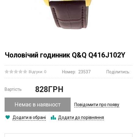
Чоловічий годинник Q&Q Q416J102Y
Відгуки: 0
Номер:
23537
Поділитись:
828
ГРН
Вартість
Немає в наявност
Повідомити про появу
Додати в обрані
Додати до порівняння