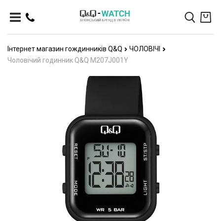
Інтернет магазин гождинників Q&Q
ЧОЛОВІЧІ
Чоловічий годинник Q&Q M207J001Y