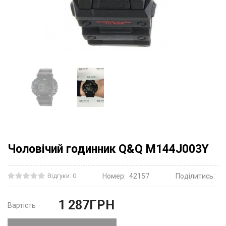
Чоловічий годинник Q&Q M144J003Y
Відгуки: 0
Номер:
42157
Поділитись:
1 287
ГРН
Вартість