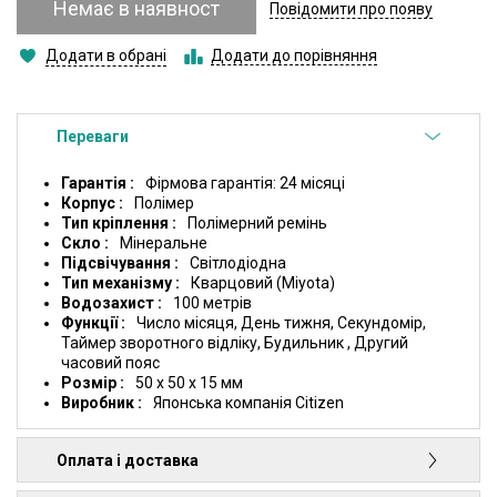
Немає в наявност
Повідомити про появу
Додати в обрані
Додати до порівняння
Переваги
Гарантія
Фірмова гарантія: 24 місяці
Корпус
Полімер
Тип кріплення
Полімерний ремінь
Скло
Мінеральне
Підсвічування
Світлодіодна
Тип механізму
Кварцовий (Miyota)
Водозахист
100 метрів
Функції
Число місяця, День тижня, Секундомір,
Таймер зворотного відліку, Будильник , Другий
часовий пояс
Розмір
50 x 50 x 15 мм
Виробник
Японська компанія Citizen
Оплата і доставка