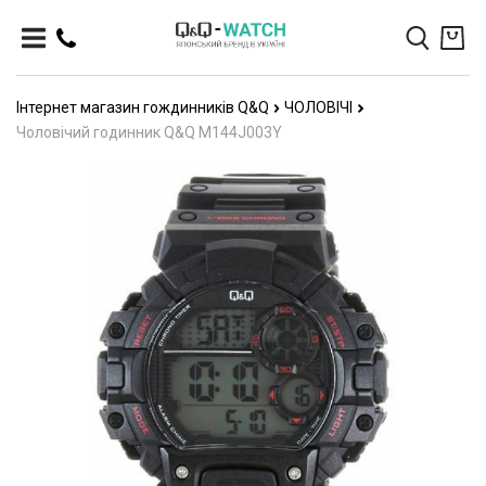
Інтернет магазин гождинників Q&Q
ЧОЛОВІЧІ
Чоловічий годинник Q&Q M144J003Y