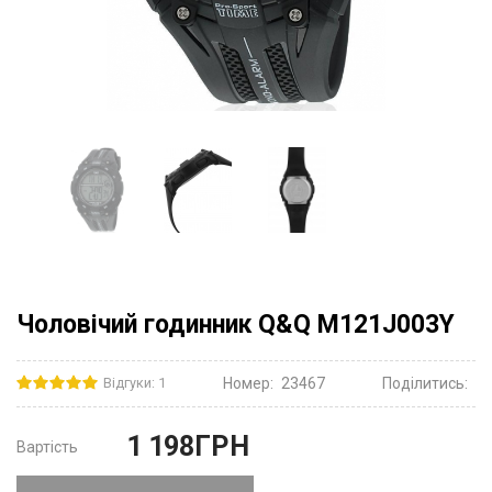
Чоловічий годинник Q&Q M121J003Y
Відгуки: 1
Номер:
23467
Поділитись:
1 198
ГРН
Вартість