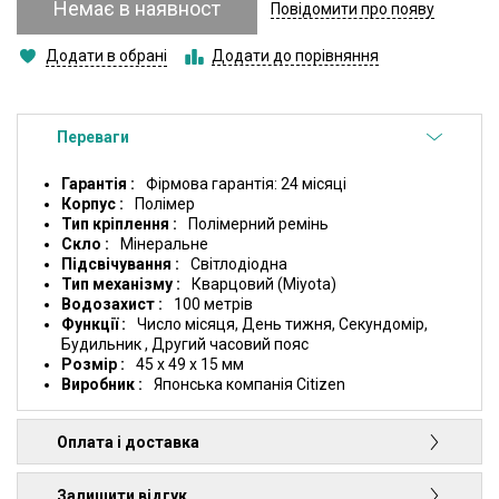
Немає в наявност
Повідомити про появу
Додати в обрані
Додати до порівняння
Переваги
Гарантія
Фірмова гарантія: 24 місяці
Корпус
Полімер
Тип кріплення
Полімерний ремінь
Скло
Мінеральне
Підсвічування
Світлодіодна
Тип механізму
Кварцовий (Miyota)
Водозахист
100 метрів
Функції
Число місяця, День тижня, Секундомір,
Будильник , Другий часовий пояс
Розмір
45 x 49 x 15 мм
Виробник
Японська компанія Citizen
Оплата і доставка
Залишити відгук