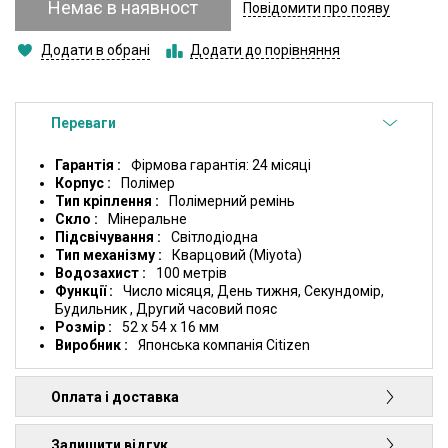
Немає в наявност
Повідомити про появу
Додати в обрані
Додати до порівняння
Переваги
Гарантія
Фірмова гарантія: 24 місяці
Корпус
Полімер
Тип кріплення
Полімерний ремінь
Скло
Мінеральне
Підсвічування
Світлодіодна
Тип механізму
Кварцовий (Miyota)
Водозахист
100 метрів
Функції
Число місяця, День тижня, Секундомір,
Будильник , Другий часовий пояс
Розмір
52 x 54 x 16 мм
Виробник
Японська компанія Citizen
Оплата і доставка
Залишити відгук