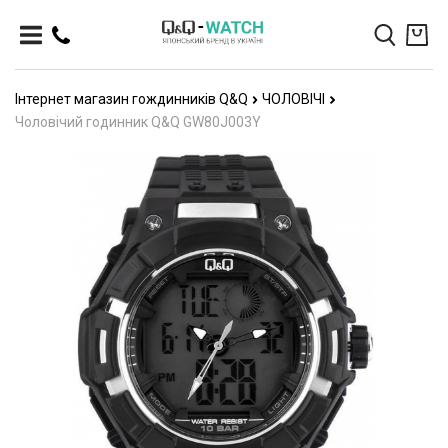
Інтернет магазин гождинників Q&Q
ЧОЛОВІЧІ
Чоловічий годинник Q&Q GW80J003Y