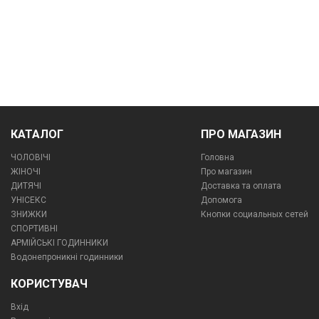
КАТАЛОГ
ПРО МАГАЗИН
ЧОЛОВІЧІ
Головна
ЖІНОЧІ
Про магазин
ДИТЯЧІ
Доставка та оплата
УНІСЕКС
Допомога
ЗНИЖКИ
Кнопки социальных сетей
СПОРТИВНІ
АРМІЙСЬКІ ГОДИННИКИ
Водонепроникні годинники
КОРИСТУВАЧ
Вхід