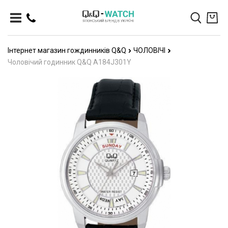
Інтернет магазин гождинників Q&Q
ЧОЛОВІЧІ
Чоловічий годинник Q&Q A184J301Y