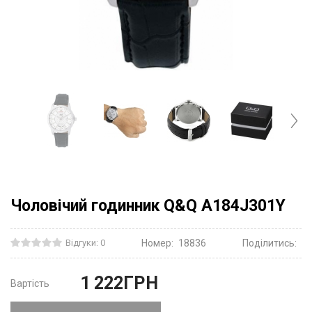
Чоловічий годинник Q&Q A184J301Y
Відгуки: 0
Номер:
18836
Поділитись:
1 222
ГРН
Вартість