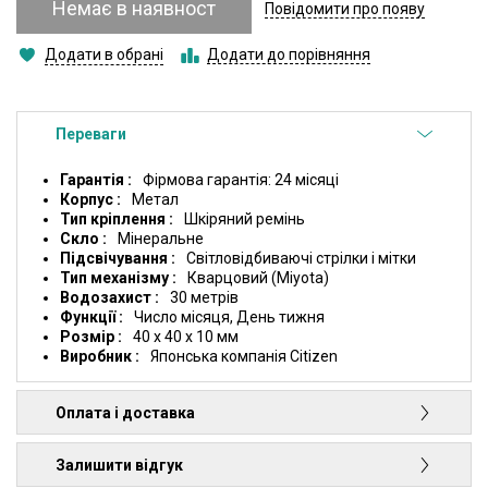
Немає в наявност
Повідомити про появу
Додати в обрані
Додати до порівняння
Переваги
Гарантія
Фірмова гарантія: 24 місяці
Корпус
Метал
Тип кріплення
Шкіряний ремінь
Скло
Мінеральне
Підсвічування
Світловідбиваючі стрілки і мітки
Тип механізму
Кварцовий (Miyota)
Водозахист
30 метрів
Функції
Число місяця, День тижня
Розмір
40 x 40 x 10 мм
Виробник
Японська компанія Citizen
Оплата і доставка
Залишити відгук