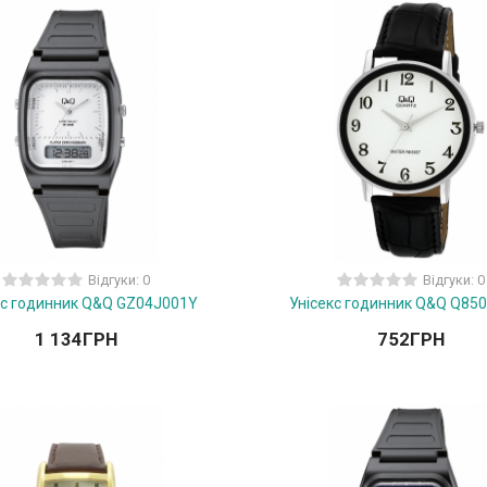
Відгуки: 0
Відгуки: 0
кс годинник Q&Q GZ04J001Y
Унісекс годинник Q&Q Q85
1 134
ГРН
752
ГРН