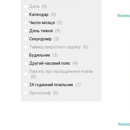
Дата
(0)
Календар
(3)
Унісек
Число місяця
(5)
День тижня
(9)
Секундомір
(3)
Таймер зворотного відліку
(0)
Будильник
(3)
Другий часовий пояс
(4)
Пам'ять про проходження етапів
(0)
24 годинний лічильник
(1)
Хронограф
(0)
Унісе