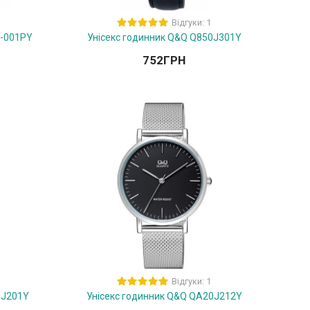
Відгуки: 1
A-001PY
Унісекс годинник Q&Q Q850J301Y
752
ГРН
Відгуки: 1
0J201Y
Унісекс годинник Q&Q QA20J212Y