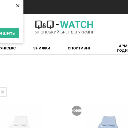
×
×
решить
решить
АРМІ
УНІСЕКС
ЗНИЖКИ
СПОРТИВНІ
ГОДИ
НОВИНКА