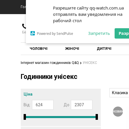
Головна
Про магазин
Доставка
Новини
Контакты
Разрешите сайту qq-watch.com.ua
Разрешите сайту qq-watch.com.ua
отправлять вам уведомления на
отправлять вам уведомления на
рабочий стол
рабочий стол
+380976635151
Безкоштовно для всіх операторів по Україні
Запретить
Запретить
Раз
Раз
Powered by SendPulse
Powered by SendPulse
ЧОЛОВІЧІ
ЖІНОЧІ
ДИТЯЧІ
Інтернет магазин гождинників Q&Q
УНІСЕКС
Годинники унісекс
Класика
Ціна
Від:
До
НОВИНКА