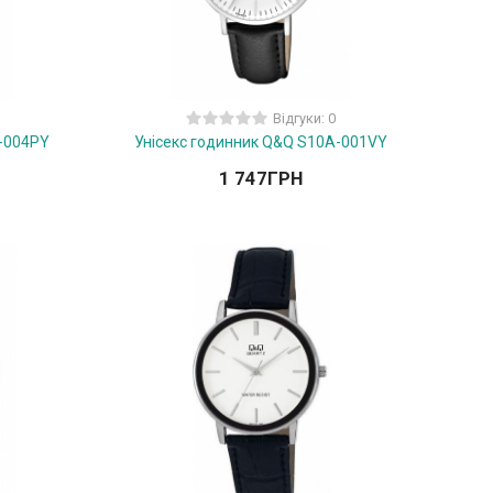
Відгуки: 0
A-004PY
Унісекс годинник Q&Q S10A-001VY
1 747
ГРН