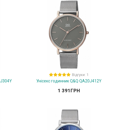
Відгуки: 1
0J304Y
Унісекс годинник Q&Q QA20J412Y
1 391
ГРН