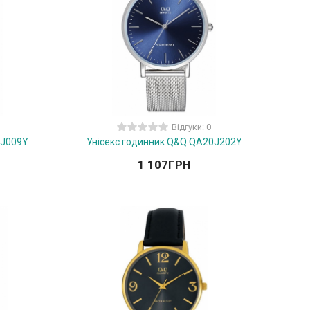
Відгуки: 0
4J009Y
Унісекс годинник Q&Q QA20J202Y
1 107
ГРН