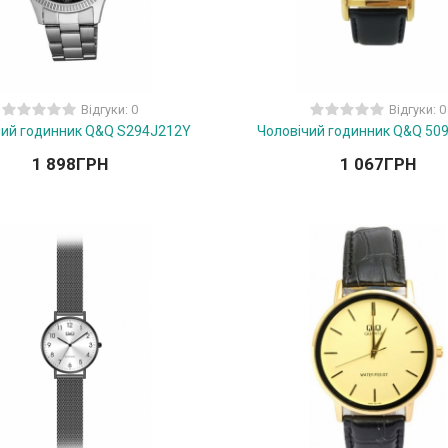
Відгуки: 0
Відгуки: 0
чий годинник Q&Q S294J212Y
Чоловічий годинник Q&Q 50
1 898
ГРН
1 067
ГРН