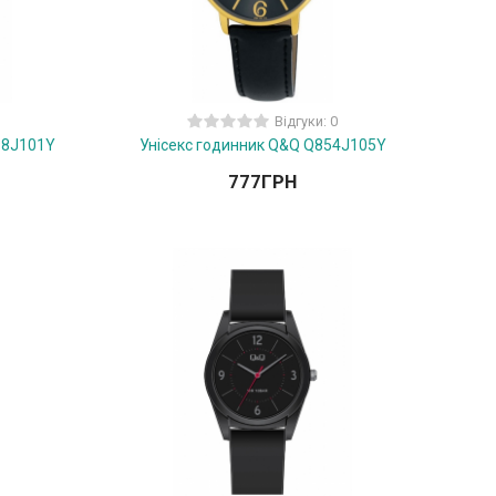
Відгуки: 0
98J101Y
Унісекс годинник Q&Q Q854J105Y
777
ГРН