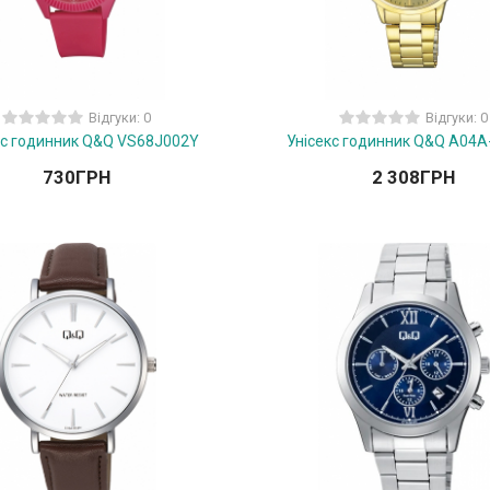
Відгуки: 0
Відгуки: 0
кс годинник Q&Q VS68J002Y
Унісекс годинник Q&Q A04
730
ГРН
2 308
ГРН