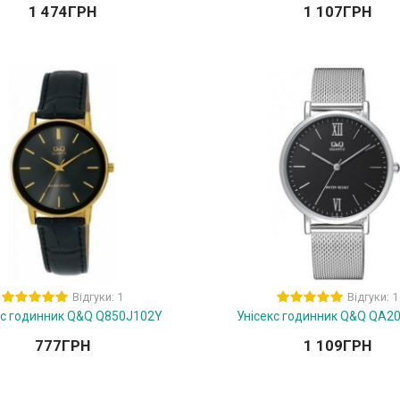
1 474
ГРН
1 107
ГРН
Відгуки: 1
Відгуки: 1
кс годинник Q&Q Q850J102Y
Унісекс годинник Q&Q QA2
777
ГРН
1 109
ГРН