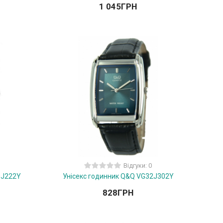
1 045
ГРН
Відгуки: 0
0J222Y
Унісекс годинник Q&Q VG32J302Y
828
ГРН