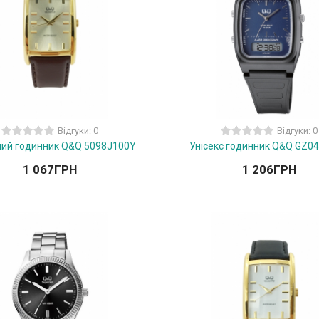
Відгуки: 0
Відгуки: 0
чий годинник Q&Q 5098J100Y
Унісекс годинник Q&Q GZ0
1 067
ГРН
1 206
ГРН