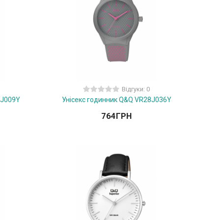
Відгуки: 0
8J009Y
Унісекс годинник Q&Q VR28J036Y
764
ГРН