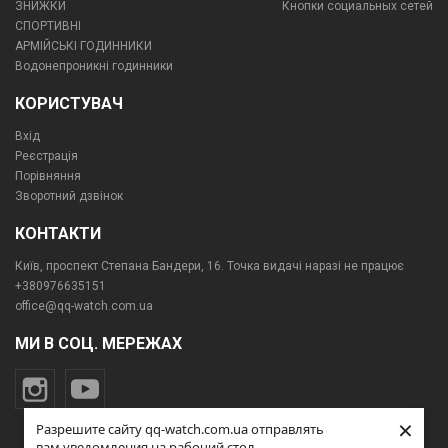
ЗНИЖКИ
Кнопки социальных сетей
СПОРТИВНІ
АРМІЙСЬКІ ГОДИННИКИ
Водонепроникні годинники
КОРИСТУВАЧ
Вхід
Реєстрація
Порівняння
Зворотний дзвінок
КОНТАКТИ
Київ, проспект Степана Бандери, 16. Точка видачі наразі не працює
+380976635151
office@qq-watch.com.ua
МИ В СОЦ. МЕРЕЖАХ
×
×
Разрешите сайту qq-watch.com.ua отправлять
Разрешите сайту qq-watch.com.ua отправлять
вам уведомления на рабочий стол
вам уведомления на рабочий стол