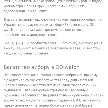
функціональність і марка грають дуже важливу роль в підборі
хронометра. Надійні, зручні і ергономічні годинник -
задоволення не з дешевих.
Думаєте, як знайти ексклюзивні наручні годинники чоловічі в
Україні і при цьому не влазити в борги? Елементарно. QQ-
watch - інтернет-магазин хронометрів японського
виробництва за доступною ціною.
Бренд Q & Q - це сукупність зовнішнього лиску, високого рівня
якості, надійності механізмів, витривалості та інших якостей,
які цінує чоловіча половина.
Багатство вибору в QQ-watch
На нашому сайті кожен чоловік зможе вибрати те, що йому
підходить до смаку, способу життя і роду діяльності. Ми
надаємо широкий асортимент механічних та електронних
годинників. Класичні хронометри мають стрелочную
індикацію, сталевий або шкіряний стильний ремінець. У нас ви
зможете також купити чоловічий годинник Q & Q, які стануть
гідним доповненням гардеробу сегмента casual. Ще ви