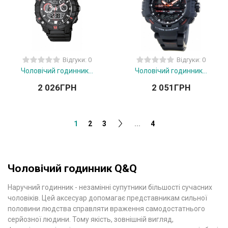
Відгуки: 0
Відгуки: 0
Чоловічий годинник...
Чоловічий годинник...
2 026
ГРН
2 051
ГРН
1
2
3
...
4
Чоловічий годинник Q&Q
Наручний годинник - незамінні супутники більшості сучасних
чоловіків. Цей аксесуар допомагає представникам сильної
половини людства справляти враження самодостатнього
серйозної людини. Тому якість, зовнішній вигляд,