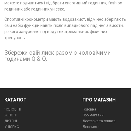
можете подивитися і підібрати спортивний годинник, fashion
годинник або годинник унісекс.
Спортивні хронометри мають водозахист, відмінно зберігають
свій набір функцій навіть після випадкового падіння з висоти,
різкого занурення під воду і екстремальних фізичних
тренувань.
Збережи свій лиск разом з чоловічими
годинами Q & Q.
КАТАЛОГ
ПРО МАГАЗИН
ЧОЛОВІЧІ
Головна
ЖІНОЧІ
Про магазин
ДИТЯЧІ
Доставка та оплата
УНІСЕКС
Допомога