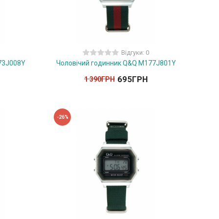
Відгуки: 0
73J008Y
Чоловічий годинник Q&Q M177J801Y
695
ГРН
1 390
ГРН
-26%