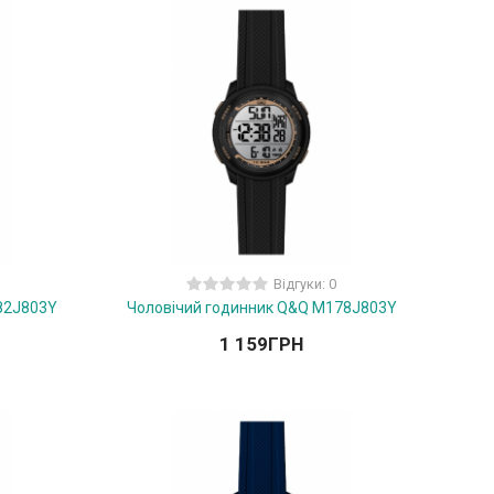
Відгуки: 0
82J803Y
Чоловічий годинник Q&Q M178J803Y
1 159
ГРН