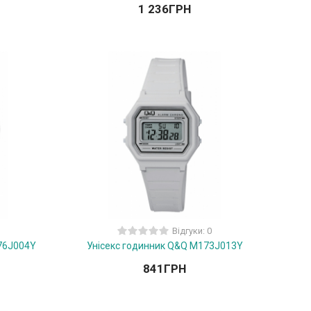
1 236
ГРН
Відгуки: 0
76J004Y
Унісекс годинник Q&Q M173J013Y
841
ГРН