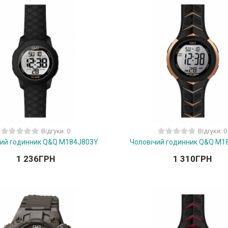
Відгуки: 0
Відгуки: 0
чий годинник Q&Q M184J803Y
Чоловічий годинник Q&Q M1
1 236
ГРН
1 310
ГРН