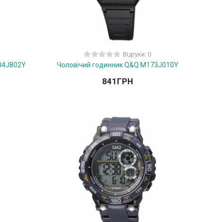
Відгуки: 0
84J802Y
Чоловічий годинник Q&Q M173J010Y
841
ГРН