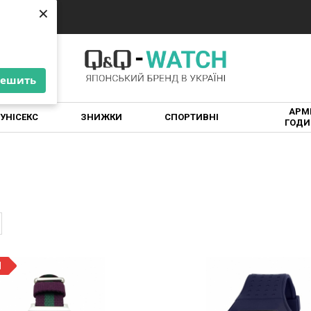
×
×
решить
решить
АРМІ
УНІСЕКС
ЗНИЖКИ
СПОРТИВНІ
ГОДИ
Я