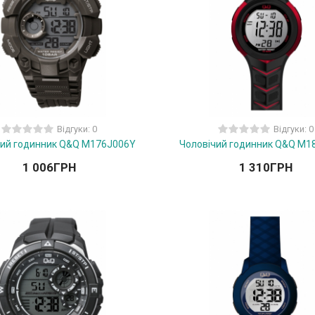
Відгуки: 0
Відгуки: 0
чий годинник Q&Q M176J006Y
Чоловічий годинник Q&Q M1
1 006
ГРН
1 310
ГРН