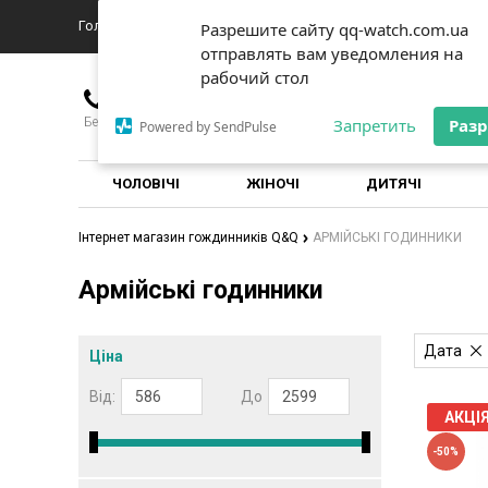
Головна
Про магазин
Доставка
Новини
Контакты
Разрешите сайту qq-watch.com.ua
Разрешите сайту qq-watch.com.ua
отправлять вам уведомления на
отправлять вам уведомления на
рабочий стол
рабочий стол
+380976635151
Безкоштовно для всіх операторів по Україні
Запретить
Запретить
Раз
Раз
Powered by SendPulse
Powered by SendPulse
ЧОЛОВІЧІ
ЖІНОЧІ
ДИТЯЧІ
Інтернет магазин гождинників Q&Q
АРМІЙСЬКІ ГОДИННИКИ
Армійські годинники
Дата
Ціна
Від:
До
АКЦІ
-50%