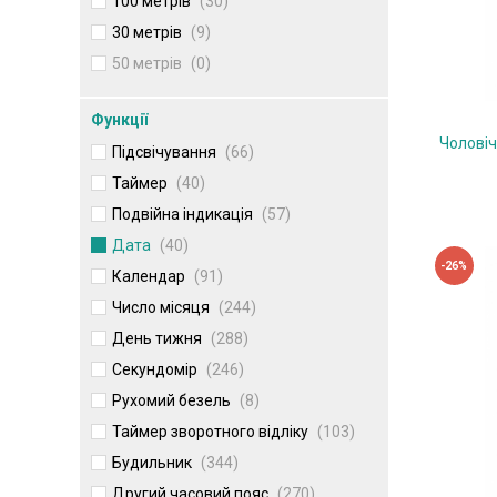
100 метрів
(30)
30 метрів
(9)
50 метрів
(0)
Функції
Чолові
Підсвічування
(66)
Таймер
(40)
Подвійна індикація
(57)
Дата
(40)
-26%
Календар
(91)
Число місяця
(244)
День тижня
(288)
Секундомір
(246)
Рухомий безель
(8)
Таймер зворотного відліку
(103)
Будильник
(344)
Другий часовий пояс
(270)