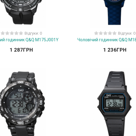
Відгуки: 0
Відгуки: 0
чий годинник Q&Q M175J001Y
Чоловічий годинник Q&Q M1
1 287
ГРН
1 236
ГРН