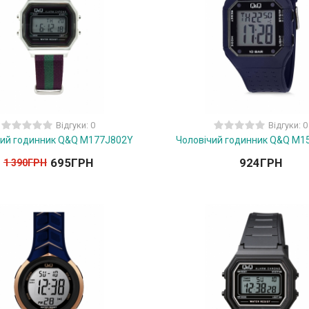
Відгуки: 0
Відгуки: 0
чий годинник Q&Q M177J802Y
Чоловічий годинник Q&Q M1
695
ГРН
924
ГРН
1 390
ГРН