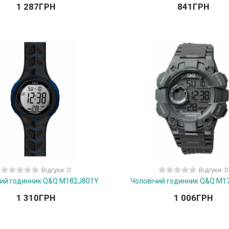
1 287
ГРН
841
ГРН
Відгуки: 0
Відгуки: 0
чий годинник Q&Q M182J801Y
Чоловічий годинник Q&Q M1
1 310
ГРН
1 006
ГРН