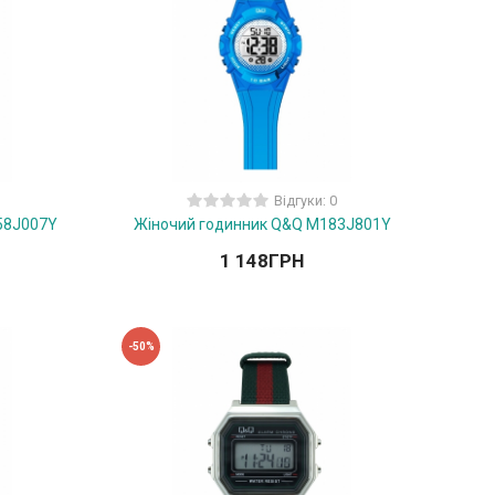
Відгуки: 0
58J007Y
Жіночий годинник Q&Q M183J801Y
1 148
ГРН
-50%