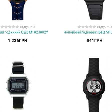
Відгуки: 0
Відгуки: 0
чий годинник Q&Q M182J802Y
Чоловічий годинник Q&Q M1
1 236
ГРН
841
ГРН