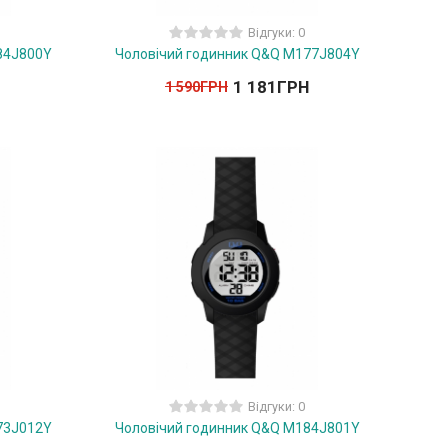
Відгуки: 0
84J800Y
Чоловічий годинник Q&Q M177J804Y
1 181
ГРН
1 590
ГРН
Відгуки: 0
73J012Y
Чоловічий годинник Q&Q M184J801Y