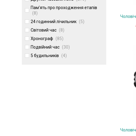
Пам'ять про проходження етапів
(8)
Чолові
24 годинний лічильник
(5)
Світовий час
(8)
Хронограф
(85)
Подвійний час
(30)
5 будильників
(4)
Чолові